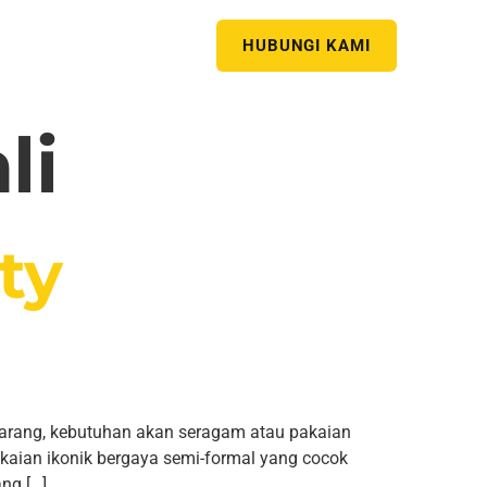
HUBUNGI KAMI
li
ty
karang, kebutuhan akan seragam atau pakaian
akaian ikonik bergaya semi-formal yang cocok
ng […]