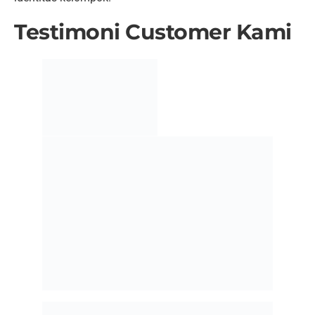
profesional:
Konsultasi kebutuhan dan desain
Pemilihan bahan serta warna
Pembuatan mockup desain
Konfirmasi ukuran (size chart)
Produksi massal
Quality control
Pengiriman ke alamat pemesan
Setiap tahap dilakukan dengan teliti untuk memastikan
hasil akhir sesuai ekspektasi.
Tips Membuat Jaket
Bomber Custom
Berkualitas