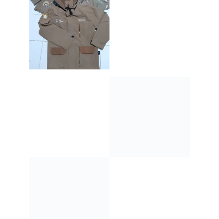
Custom Jaket Bomber
CS 0877 3872 8252
Teknik Custom Logo dan
Desain
Dalam pembuatan jaket bomber custom, detail desain
sangat penting untuk menciptakan tampilan eksklusif.
WHS KONVEKSINDO menyediakan berbagai teknik
finishing, antara lain: