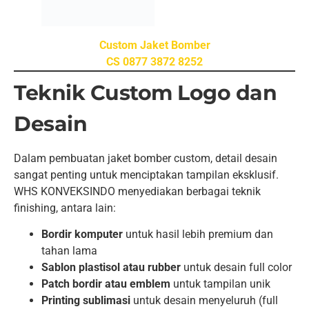
Bordir komputer
untuk hasil lebih premium dan
tahan lama
Sablon plastisol atau rubber
untuk desain full color
Patch bordir atau emblem
untuk tampilan unik
Printing sublimasi
untuk desain menyeluruh (full
print)
Tim kami siap membantu merekomendasikan teknik
terbaik sesuai konsep dan anggaran Anda.
Cocok untuk Berbagai
Kebutuhan
Jaket bomber custom dapat digunakan untuk berbagai
keperluan, seperti:
Jaket komunitas motor atau hobi
Jaket angkatan sekolah atau kampus
Jaket perusahaan atau instansi