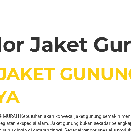
or Jaket Gu
 JAKET GUNUN
YA
RAH Kebutuhan akan konveksi jaket gunung semakin meningk
a kegiatan ekspedisi alam. Jaket gunung bukan sekadar pelengka
 suhu dingin di dataran tinggi. Sebagai vendor spesialis produk