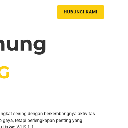
HUBUNGI KAMI
nung
G
at seiring dengan berkembangnya aktivitas
p gaya, tetapi perlengkapan penting yang
si jaket, WHS […]