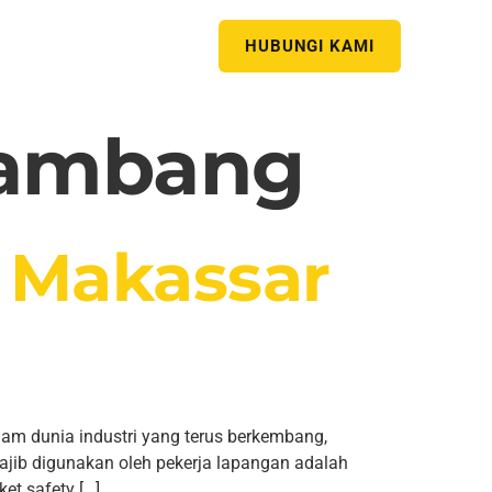
HUBUNGI KAMI
Tambang
y Makassar
m dunia industri yang terus berkembang,
wajib digunakan oleh pekerja lapangan adalah
et safety […]