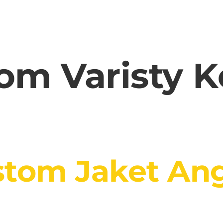
om Varisty K
stom Jaket An