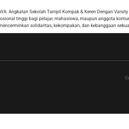
ngkatan Sekolah Tampil Kompak & Keren Dengan Varsity Des
osional tinggi bagi pelajar, mahasiswa, maupun anggota komun
g mencerminkan solidaritas, kekompakan, dan kebanggaan sebua
C