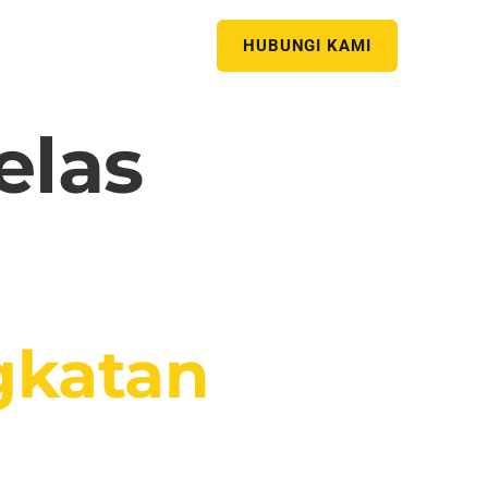
HUBUNGI KAMI
elas
gkatan